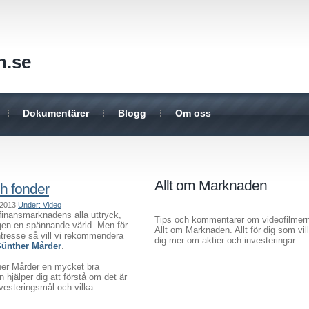
n.se
Dokumentärer
Blogg
Om oss
Allt om Marknaden
ch fonder
, 2013
Under: Video
finansmarknadens alla uttryck,
Tips och kommentarer om videofilmer
igen en spännande värld. Men för
Allt om Marknaden. Allt för dig som vill
ntresse så vill vi rekommendera
dig mer om aktier och investeringar.
 Günther Mårder
.
ther Mårder en mycket bra
en hjälper dig att förstå om det är
nvesteringsmål och vilka