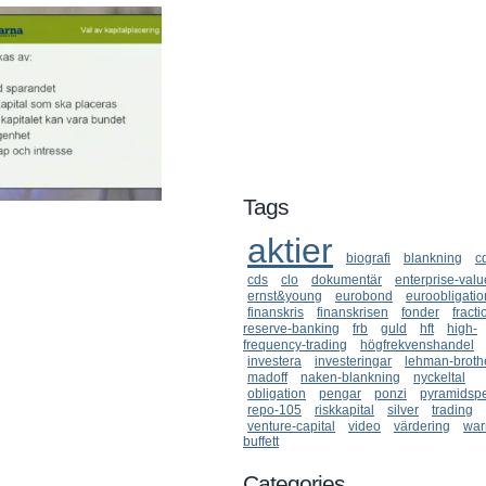
Tags
aktier
biografi
blankning
c
cds
clo
dokumentär
enterprise-valu
ernst&young
eurobond
euroobligatio
finanskris
finanskrisen
fonder
fracti
reserve-banking
frb
guld
hft
high-
frequency-trading
högfrekvenshandel
investera
investeringar
lehman-broth
madoff
naken-blankning
nyckeltal
obligation
pengar
ponzi
pyramidspe
repo-105
riskkapital
silver
trading
venture-capital
video
värdering
war
buffett
Categories