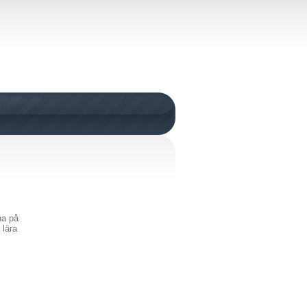
na på
 lära