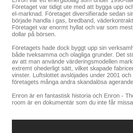
Enron var ett energibolag som under 1990-talet
Företaget var tidigt ute med att bygga upp o
el-marknad. Företaget diversifierade sedan s
började handla i gas, bredband, väderkontrakt
Företaget var enormt hyllat och var som mest 
dollar på börsen.
Företagets hade dock byggt upp sin verksamhe
både tveksamma och olagliga grunder. Det st
av att man använde värderingsmodellen mark-
extremt ohederligt sätt, vilket skapade fabrice
vinster. Luftslottet avslöjades under 2001 o
företagets många andra skandalösa agerande
Enron är en fantastisk historia och Enron - Th
room är en dokumentär som du inte får missa