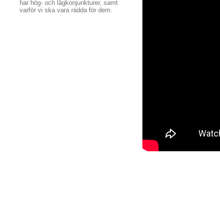
har hög- och lågkonjunkturer, samt
varför vi ska vara rädda för dem.