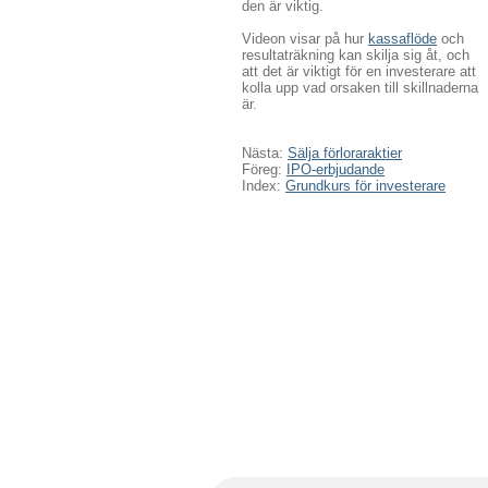
den är viktig.
Videon visar på hur
kassaflöde
och
resultaträkning kan skilja sig åt, och
att det är viktigt för en investerare att
kolla upp vad orsaken till skillnaderna
är.
Nästa:
Sälja förloraraktier
Föreg:
IPO-erbjudande
Index:
Grundkurs för investerare