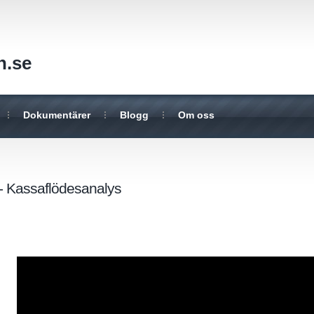
n.se
Dokumentärer
Blogg
Om oss
 - Kassaflödesanalys