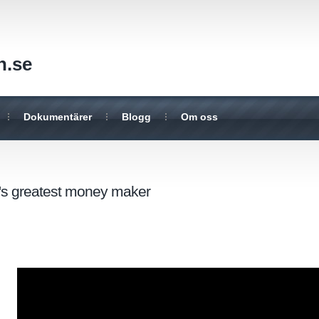
n.se
Dokumentärer
Blogg
Om oss
d's greatest money maker