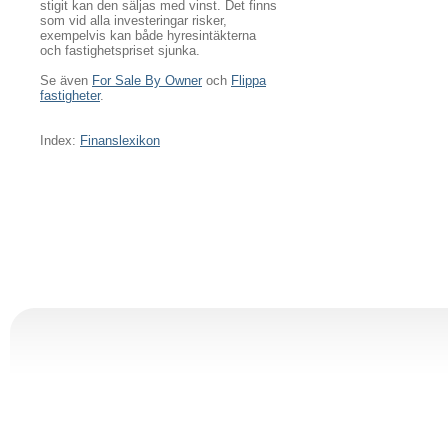
stigit kan den säljas med vinst. Det finns
som vid alla investeringar risker,
exempelvis kan både hyresintäkterna
och fastighetspriset sjunka.
Se även
For Sale By Owner
och
Flippa
fastigheter
.
Index:
Finanslexikon