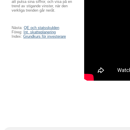
att putsa sina siffror, och visa på en
trend av stigande vinster, när den
verkliga trenden går neråt.
Nästa:
QE och statsskulden
Föreg:
Int. skatteplanering
Index:
Grundkurs för investerare