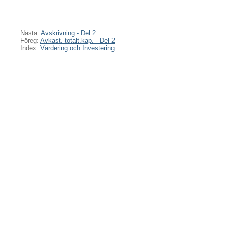
Nästa:
Avskrivning - Del 2
Föreg:
Avkast. totalt.kap. - Del 2
Index:
Värdering och Investering