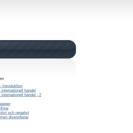
den
 Introduktion
 internationell handel
 internationell handel - 2
papper
-Kina
itivt och negativt
men diversifierar