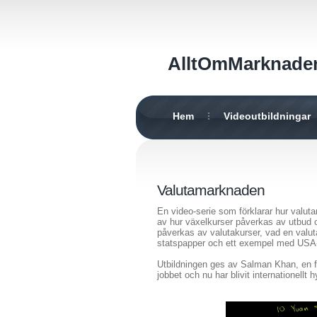
AlltOmMarknade
Hem
Videoutbildningar
Valutamarknaden
En video-serie som förklarar hur valu
av hur växelkurser påverkas av utbud oc
påverkas av valutakurser, vad en valut
statspapper och ett exempel med USA
Utbildningen ges av Salman Khan, en 
jobbet och nu har blivit internationellt h