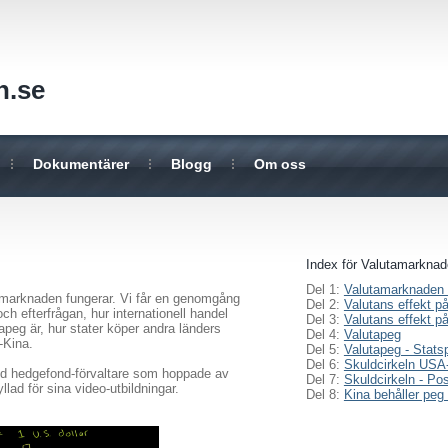
n.se
Dokumentärer
Blogg
Om oss
Index för Valutamarkna
Del 1:
Valutamarknaden -
tamarknaden fungerar. Vi får en genomgång
Del 2:
Valutans effekt på
h efterfrågan, hur internationell handel
Del 3:
Valutans effekt på
apeg är, hur stater köper andra länders
Del 4:
Valutapeg
-Kina.
Del 5:
Valutapeg - Stats
Del 6:
Skuldcirkeln USA
fd hedgefond-förvaltare som hoppade av
Del 7:
Skuldcirkeln - Pos
yllad för sina video-utbildningar.
Del 8:
Kina behåller peg 