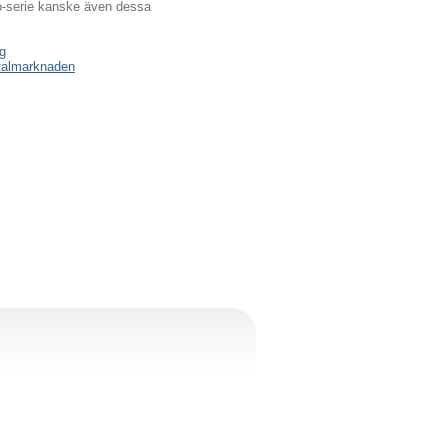
o-serie kanske även dessa
g
italmarknaden